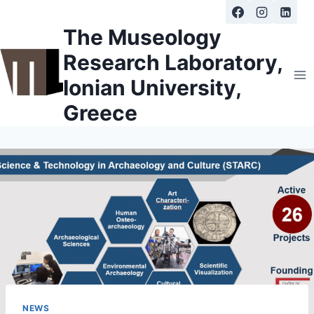
Skip
to
The Museology
content
Research Laboratory,
Ionian University,
Greece
NEWS